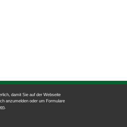
Du findest uns auf ...
lich, damit Sie auf der Webseite
 sich anzumelden oder um Formulare
gen
.