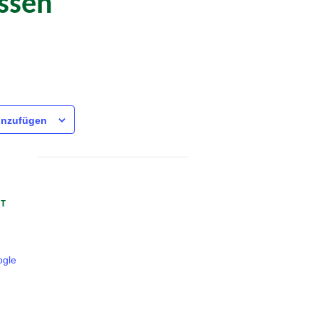
ssen
inzufügen
RT
gle