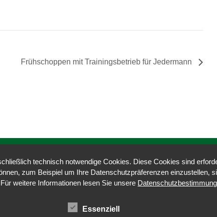
Frühschoppen mit Trainingsbetrieb für Jedermann
Öffnungs- und Trainingszeiten:
hließlich technisch notwendige Cookies. Diese Cookies sind erforder
Training Blasrohr
Mo., 17:30 - 18:30
können, zum Beispiel um Ihre Datenschutzpräferenzen einzustellen,
Training Bogen
Di., 18:30 - 20:00
 Für weitere Informationen lesen Sie unsere
Datenschutzbestimmun
Training LG, LP, Laser
Mi., 19:00 - 20:30
Stammtisch
Do., 20:00 - 22:00
und zu den
Wettkampfzeiten
Essenziell