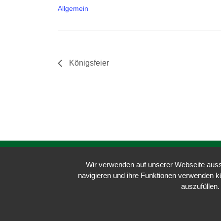
Allgemein
Königsfeier
Kontakt:
Wir verwenden auf unserer Webseite aussc
Schützenverein Meckenhausen e. V.
navigieren und ihre Funktionen verwenden 
Meckenhausen F 29
auszufüllen.
91161 Hilpoltstein
info@sv-meckenhausen.de