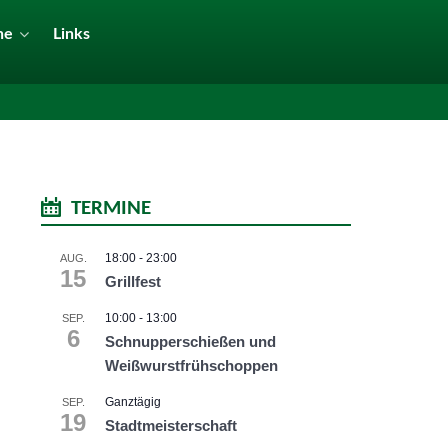
ne
Links
TERMINE
18:00
-
23:00
AUG.
15
Grillfest
10:00
-
13:00
SEP.
6
Schnupperschießen und
Weißwurstfrühschoppen
Ganztägig
SEP.
19
Stadtmeisterschaft