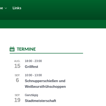
ne
Links
TERMINE
18:00
-
23:00
AUG.
15
Grillfest
10:00
-
13:00
SEP.
6
Schnupperschießen und
Weißwurstfrühschoppen
Ganztägig
SEP.
19
Stadtmeisterschaft